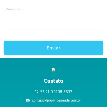
d
f
a
o
d
n
e
e
Contato
55.41 9.9108-2597
contato@provincesaude.com.br