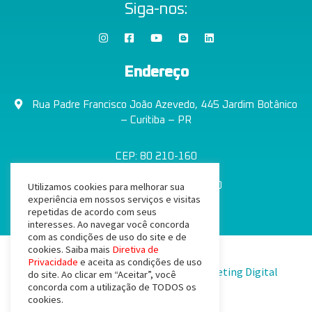
Siga-nos:
Endereço
Rua Padre Francisco João Azevedo, 445 Jardim Botânico
– Curitiba – PR
CEP: 80 210-160
Utilizamos cookies para melhorar sua
CNPJ: 08.883.584/0001-00
experiência em nossos serviços e visitas
repetidas de acordo com seus
interesses. Ao navegar você concorda
com as condições de uso do site e de
cookies. Saiba mais
Diretiva de
Privacidade
e aceita as condições de uso
Desenvolvido com
por Agência de Marketing Digital
do site. Ao clicar em “Aceitar”, você
concorda com a utilização de TODOS os
Province Saúde © 2026
cookies.