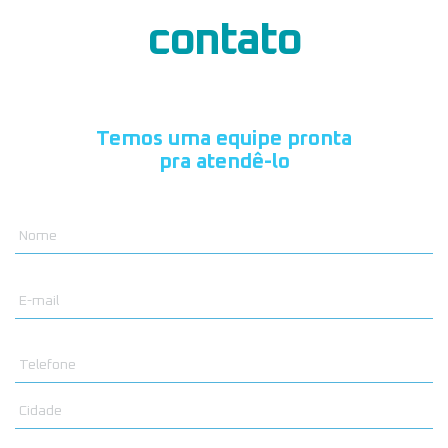
contato
Temos uma equipe pronta
pra atendê-lo
N
o
m
e
T
e
C
l
i
e