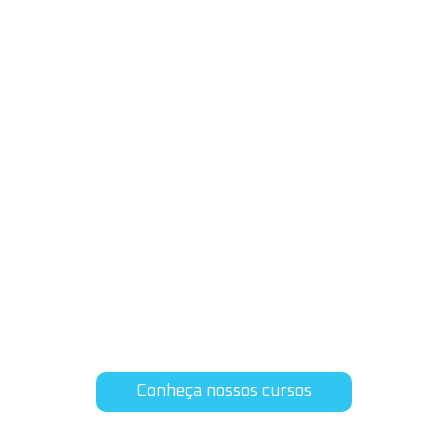
Qualidade
técnica e
experiência
Venha aprender conosco
Conheça nossos cursos