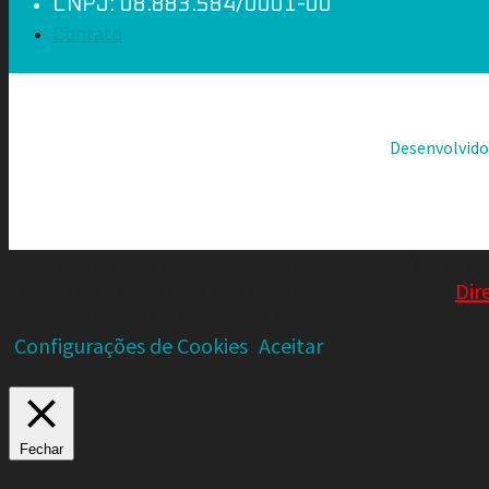
CNPJ: 08.883.584/0001-00
Contato
Desenvolvid
Utilizamos cookies para melhorar sua experiência em
condições de uso do site e de cookies. Saiba mais
Dir
utilização de TODOS os cookies.
Configurações de Cookies
Aceitar
Manage consent
Fechar