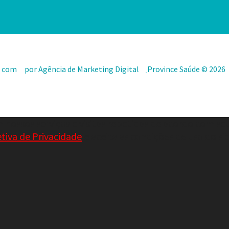
o com
por Agência de Marketing Digital
Province Saúde © 2026
 nossos serviços e visitas repetidas de acordo com se
etiva de Privacidade
e aceita as condições de uso do si