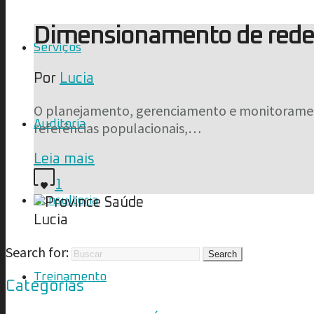
Dimensionamento de rede a
Serviços
Por
Lucia
O planejamento, gerenciamento e monitoramento
Auditoria
referências populacionais,…
Leia mais
1
Consultoria
Lucia
Search for:
Treinamento
Categorias