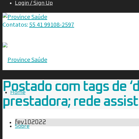
Login / Sign Up
Contatos:
55 41 99108-2597
Postado com tags de ‘
Home
prestadora; rede assiste
fev
10
2022
Sobre