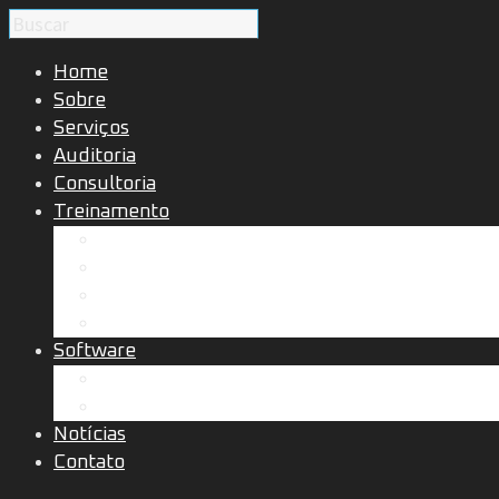
Home
Sobre
Serviços
Auditoria
Consultoria
Treinamento
Cursos presenciais ou remotos
Cursos a distância
In company presencial ou remoto
Palestras presencial ou on line
Software
Solução Perfil Epidemiológico
Solução Dimensionamento de Rede
Notícias
Contato