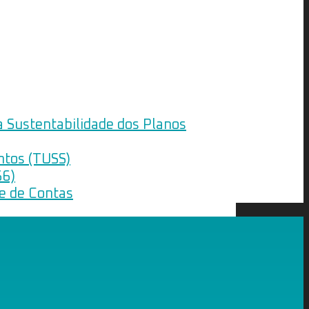
a Sustentabilidade dos Planos
ntos (TUSS)
66)
le de Contas