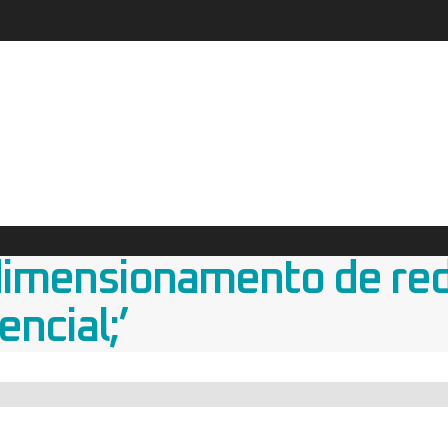
dimensionamento de red
ncial;’