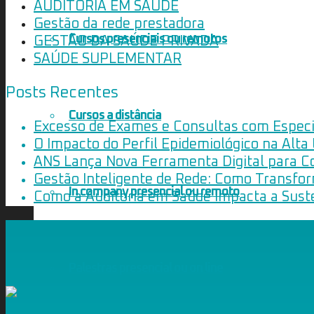
AUDITORIA EM SAÚDE
Gestão da rede prestadora
Cursos presenciais ou remotos
GESTÃO DA SAÚDE PRIVADA
SAÚDE SUPLEMENTAR
Posts Recentes
Cursos a distância
Excesso de Exames e Consultas com Especia
O Impacto do Perfil Epidemiológico na Alta
ANS Lança Nova Ferramenta Digital para C
Gestão Inteligente de Rede: Como Transfo
In company presencial ou remoto
Como a Auditoria em Saúde Impacta a Suste
Palestras presencial ou on line