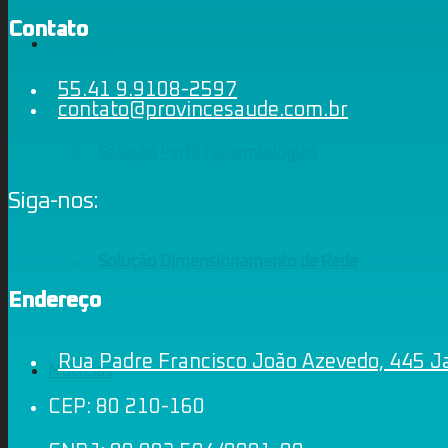
Contato
Software
55.41 9.9108-2597
contato@provincesaude.com.br
Solução Perfil Epidemiológico
Siga-nos:
Solução Dimensionamento de Rede
Endereço
Rua Padre Francisco João Azevedo, 445 Ja
Notícias
CEP: 80 210-160