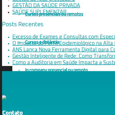
GESTÃO DA SAÚDE PRIVADA
SAÚDE SUPLEMENTAR
Cursos presenciais ou remotos
Posts Recentes
Excesso de Exames e Consultas com Especia
Cursos a distância
O Impacto do Perfil Epidemiológico na Alta
ANS Lança Nova Ferramenta Digital para C
Gestão Inteligente de Rede: Como Transfo
Como a Auditoria em Saúde Impacta a Suste
In company presencial ou remoto
Palestras presencial ou on line
Contato