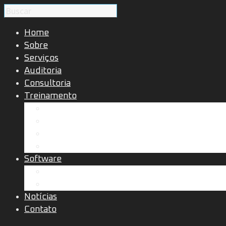
Home
Sobre
Serviços
Auditoria
Consultoria
Treinamento
Cursos presenciais ou remotos
Cursos a distância
In company presencial ou remoto
Palestras presencial ou on line
Software
Solução Perfil Epidemiológico
Solução Dimensionamento de Rede
Notícias
Contato