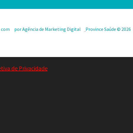
o com
por Agência de Marketing Digital
Province Saúde © 2026
 nossos serviços e visitas repetidas de acordo com se
etiva de Privacidade
e aceita as condições de uso do si