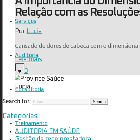
A Importância do Dimensi
Relação com as Resoluçõe
Serviços
Por
Lucia
Cansado de dores de cabeça com o dimensionam
Auditoria
Leia mais
0
Lucia
Consultoria
Search for:
Categorias
Treinamento
AUDITORIA EM SAÚDE
Gestão da rede prestadora