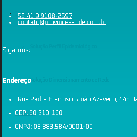
Software
55.41 9.9108-2597
contato@provincesaude.com.br
Solução Perfil Epidemiológico
Siga-nos:
Endereço
Solução Dimensionamento de Rede
Rua Padre Francisco João Azevedo, 445 Ja
CEP: 80 210-160
Notícias
CNPJ: 08.883.584/0001-00