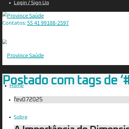
Login / Sign Up
Contatos:
55 41 99108-2597
Postado com tags de ‘
Home
fev
07
2025
Sobre