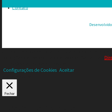
Contato
Desenvolvid
Utilizamos cookies para melhorar sua experiência em
condições de uso do site e de cookies. Saiba mais
Dir
utilização de TODOS os cookies.
Configurações de Cookies
Aceitar
Manage consent
Fechar
Visão Geral de Privacidade