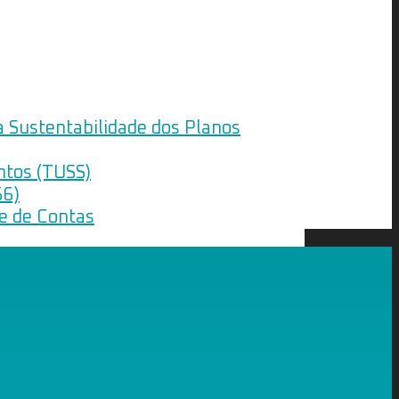
a Sustentabilidade dos Planos
ntos (TUSS)
66)
le de Contas